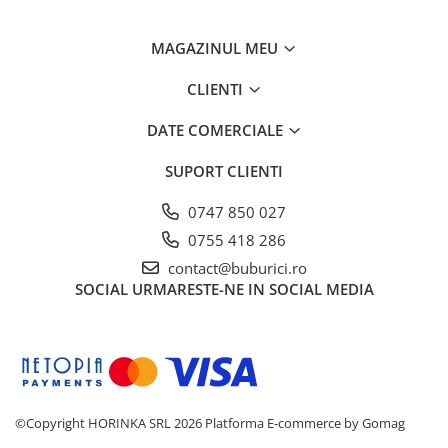
Vârsta recomandată: 0 luni+.
Întreținere: Curățare pe suprafață cu o cârpă
MAGAZINUL MEU
umedă.
Ambalaj: Eco-friendly, din materiale reciclate.
CLIENTI
Utilizare: Interior.
DATE COMERCIALE
Siguranță: Nu conține piese mici detașabile sau
substanțe toxice.
SUPORT CLIENTI
Atenționări:
A se folosi sub supravegherea unui adult.
0747 850 027
Îndepărtați ambalajul înainte de a oferi jucăria
0755 418 286
copilului.
contact@buburici.ro
Păstrați etichetele pentru referințe viitoare.
SOCIAL
URMARESTE-NE IN SOCIAL MEDIA
Evitați expunerea la surse directe de căldură sau
umiditate.
©Copyright HORINKA SRL 2026
Platforma E-commerce by Gomag