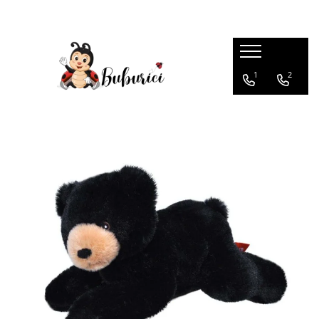
Categorii
1
2
Educative
Interactive
Construcții
Accesorii
Exterior
Interior
Bucătărie
Pluș
Muzicale
Bebeluși
Diverse