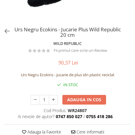
Păpuși
Mașinuțe
0-1 Ani
2-4 Ani
Urs Negru Ecokins - Jucarie Plus Wild Republic
20 cm
5-7 Ani
WILD REPUBLIC
8-10 Ani
Fii primul care scrie un Review
+10 Ani
90,37 Lei
Urs Negru Ecokins - jucarie de plus idn plastic reciclat
IN STOC
ADAUGA IN COS
Cod Produs:
WR24807
Ai nevoie de ajutor?
0747 850 027
/
0755 418 286
Adauga la Favorite
Cere informatii