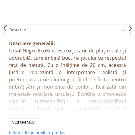
Descriere
Descriere generală:
Ursul Negru EcoKins este o jucărie de pluș moale și
adorabilă, care îmbină bucuria jocului cu respectul
față de natură. Cu o înălțime de 20 cm, această
jucărie reprezintă o interpretare realistă și
prietenoasă a ursului negru, fiind perfectă pentru
îmbrățișări și momente de confort. Realizată din
materiale reciclate, ursulețul EcoKins promovează
valorile sustenabilității și responsabilității
ecologice, oferind copiilor o experiență plăcută și
educativă în același timp.
Beneficii:
VEZI MAI MULT
Încurajează grija față de natură și învățarea
Informatii conformitate produs