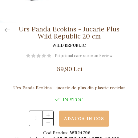
Păpuși
Mașinuțe
0-1 Ani
Urs Panda Ecokins - Jucarie Plus
2-4 Ani
Wild Republic 20 cm
5-7 Ani
WILD REPUBLIC
8-10 Ani
Fii primul care scrie un Review
+10 Ani
89,90 Lei
Urs Panda Ecokins - jucarie de plus din plastic reciclat
IN STOC
ADAUGA IN COS
Cod Produs:
WR24796