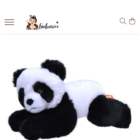
Categorii
Educative
Interactive
Construcții
Accesorii
Exterior
Interior
Bucătărie
Pluș
Muzicale
Bebeluși
Diverse