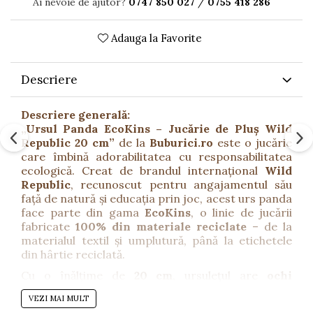
Ai nevoie de ajutor?
0747 850 027
/
0755 418 286
Adauga la Favorite
Descriere
Descriere generală:
„Ursul Panda EcoKins – Jucărie de Pluș Wild
Republic 20 cm”
de la
Buburici.ro
este o jucărie
care îmbină adorabilitatea cu responsabilitatea
ecologică. Creat de brandul internațional
Wild
Republic
, recunoscut pentru angajamentul său
față de natură și educația prin joc, acest urs panda
face parte din gama
EcoKins
, o linie de jucării
fabricate
100% din materiale reciclate
– de la
materialul textil și umplutură, până la etichetele
din hârtie reciclată.
Cu o înălțime de
20 cm
, ursulețul are
ochi
expresivi
,
blăniță moale
și o
textură pufoasă
care
VEZI MAI MULT
oferă copiilor confort și siguranță. Este o alegere