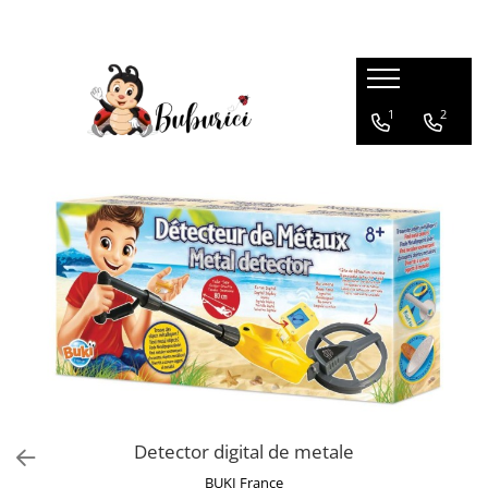
Categorii
1
2
Educative
Interactive
Construcții
Accesorii
Exterior
Interior
Bucătărie
Pluș
Muzicale
Bebeluși
Detector digital de metale
Diverse
BUKI France