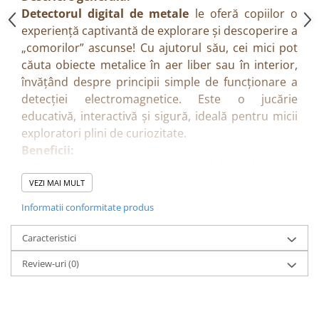
Detectorul digital de metale
le oferă copiilor o
experiență captivantă de explorare și descoperire a
„comorilor” ascunse! Cu ajutorul său, cei mici pot
căuta obiecte metalice în aer liber sau în interior,
învățând despre principii simple de funcționare a
detecției electromagnetice. Este o jucărie
educativă, interactivă și sigură, ideală pentru micii
exploratori plini de curiozitate.
Beneficii:
Stimulează curiozitatea și spiritul de explorator.
Încurajează activitățile în aer liber și învățarea
VEZI MAI MULT
prin joacă.
Informatii conformitate produs
Dezvoltă atenția, răbdarea și capacitatea de
concentrare.
Caracteristici
Oferă o introducere distractivă în știință și
Review-uri
(0)
tehnologie.
Poate fi folosit pentru jocuri individuale sau de
echipă.