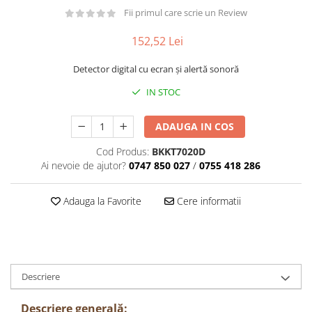
Păpuși
Fii primul care scrie un Review
Mașinuțe
152,52 Lei
0-1 Ani
2-4 Ani
Detector digital cu ecran și alertă sonoră
5-7 Ani
IN STOC
8-10 Ani
ADAUGA IN COS
+10 Ani
Cod Produs:
BKKT7020D
Ai nevoie de ajutor?
0747 850 027
/
0755 418 286
Adauga la Favorite
Cere informatii
Descriere
Descriere generală: