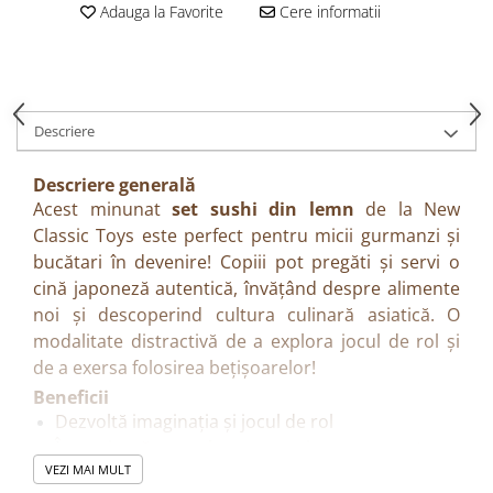
Adauga la Favorite
Cere informatii
Descriere
Descriere generală
Acest minunat
set sushi din lemn
de la New
Classic Toys este perfect pentru micii gurmanzi și
bucătari în devenire! Copiii pot pregăti și servi o
cină japoneză autentică, învățând despre alimente
noi și descoperind cultura culinară asiatică. O
modalitate distractivă de a explora jocul de rol și
de a exersa folosirea bețișoarelor!
Beneficii
Dezvoltă imaginația și jocul de rol
Încurajează explorarea și recunoașterea
VEZI MAI MULT
alimentelor noi