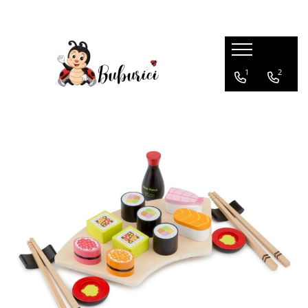
Categorii
1
2
Educative
Interactive
Construcții
Accesorii
Exterior
Interior
Bucătărie
Pluș
Muzicale
Bebeluși
Diverse