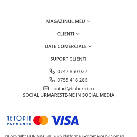
Vârsta recomandată:
3 ani+
Atenționări
Conține piese mici – pericol de înghițire
MAGAZINUL MEU
Nu este potrivit pentru copiii sub 3 ani
CLIENTI
A se utiliza sub supravegherea unui adult
Îndepărtați ambalajul înainte de a oferi jucăria
DATE COMERCIALE
copilului
SUPORT CLIENTI
0747 850 027
0755 418 286
contact@buburici.ro
SOCIAL
URMARESTE-NE IN SOCIAL MEDIA
©Copyright HORINKA SRL 2026
Platforma E-commerce by Gomag