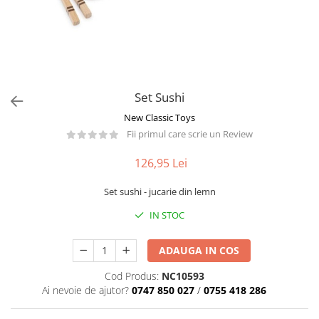
Păpuși
Mașinuțe
0-1 Ani
2-4 Ani
5-7 Ani
Set Sushi
8-10 Ani
New Classic Toys
+10 Ani
Fii primul care scrie un Review
126,95 Lei
Set sushi - jucarie din lemn
IN STOC
ADAUGA IN COS
Cod Produs:
NC10593
Ai nevoie de ajutor?
0747 850 027
/
0755 418 286