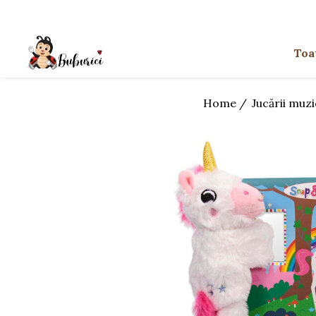
Categorii
Toa
Educative
Interactive
Home /
Jucării muz
Construcții
Accesorii
Exterior
Interior
Bucătărie
Pluș
Muzicale
Bebeluși
Diverse