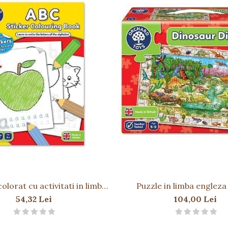
pe ambalaj).
cârpă moale.
 piese mici.
ăldură.
olorat cu activitati in limba
Puzzle in limba englez
țe ulterioare.
eza si abtibilduri ABC
dinozaurilor (150 piese)
54,32 Lei
104,00 Lei
DISCOVERY