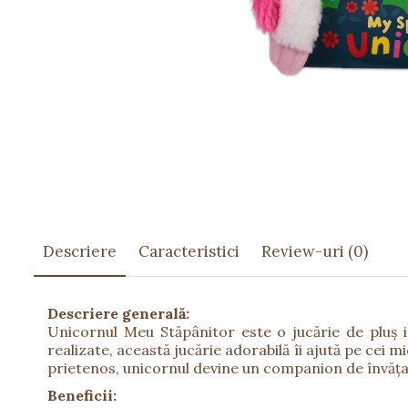
Păpuși
Mașinuțe
0-1 Ani
2-4 Ani
5-7 Ani
8-10 Ani
+10 Ani
Descriere
Caracteristici
Review-uri
(0)
Descriere generală:
Unicornul Meu Stăpânitor este o jucărie de pluș i
realizate, această jucărie adorabilă îi ajută pe cei 
prietenos, unicornul devine un companion de învățare
Beneficii: