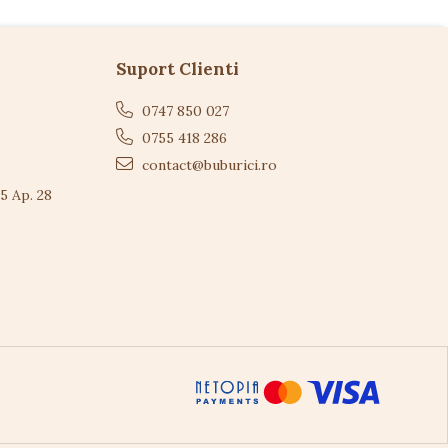
Suport Clienti
0747 850 027
0755 418 286
contact@buburici.ro
 5 Ap. 28