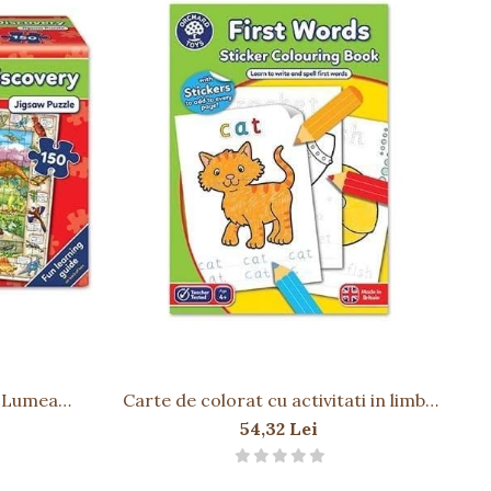
a Lumea
Carte de colorat cu activitati in limba
Ca
 DINOSAUR
engleza si abtibilduri Primele cuvinte
54,32 Lei
FIRST WORDS