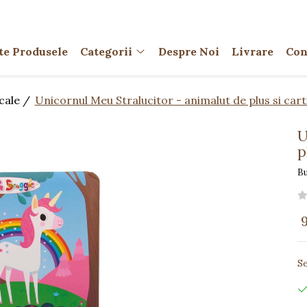
te Produsele
Categorii
Despre Noi
Livrare
Con
icale /
Unicornul Meu Stralucitor - animalut de plus si cart
U
p
B
Se