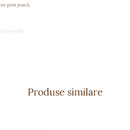
ze prin joacă.
ă și tactilă.
ri.
 copilului.
Produse similare
asă.
).
ve).