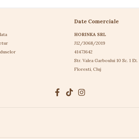
Date Comerciale
lata
HORINKA SRL
etur
J12/3068/2019
oduselor
41473642
Str. Valea Garboului 10 Sc. 1 Et.
Floresti, Cluj