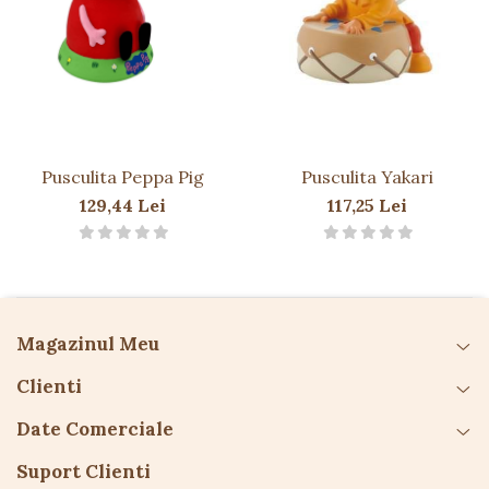
Păpuși
Mașinuțe
0-1 Ani
2-4 Ani
5-7 Ani
8-10 Ani
Pusculita Peppa Pig
Pusculita Yakari
+10 Ani
129,44 Lei
117,25 Lei
Magazinul Meu
Clienti
Date Comerciale
Suport Clienti