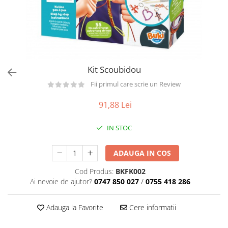
Păpuși
Mașinuțe
0-1 Ani
2-4 Ani
5-7 Ani
Kit Scoubidou
8-10 Ani
Fii primul care scrie un Review
+10 Ani
91,88 Lei
IN STOC
ADAUGA IN COS
Cod Produs:
BKFK002
Ai nevoie de ajutor?
0747 850 027
/
0755 418 286
Adauga la Favorite
Cere informatii