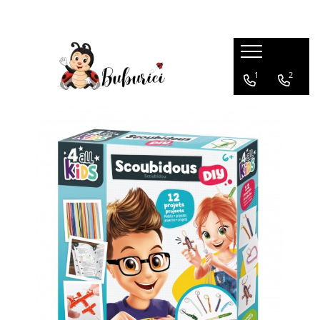
Categorii
1
2
Educative
Interactive
Construcții
Accesorii
Exterior
Interior
Bucătărie
Pluș
Muzicale
Bebeluși
Diverse