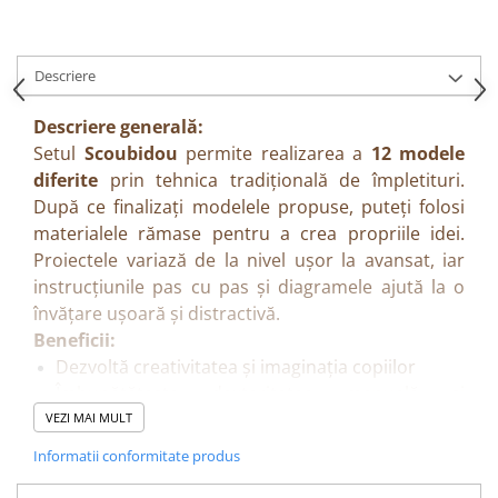
Descriere
Descriere generală:
Setul
Scoubidou
permite realizarea a
12 modele
diferite
prin tehnica tradițională de împletituri.
După ce finalizați modelele propuse, puteți folosi
materialele rămase pentru a crea propriile idei.
Proiectele variază de la nivel ușor la avansat, iar
instrucțiunile pas cu pas și diagramele ajută la o
învățare ușoară și distractivă.
Beneficii:
Dezvoltă creativitatea și imaginația copiilor
Îmbunătățește dexteritatea manuală și
coordonarea mână-ochi
VEZI MAI MULT
Stimulează răbdarea și concentrarea
Informatii conformitate produs
Permite experimentarea și crearea propriilor