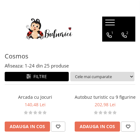
Categorii
1
2
Educative
Interactive
Construcții
Cosmos
Accesorii
Afiseaza:
1-
24
din
25
produse
Exterior
FILTRE
Interior
Bucătărie
Arcada cu Jocuri
Autobuz turistic cu 9 figurine
Pluș
140,48 Lei
202,98 Lei
Muzicale
Bebeluși
ADAUGA IN COS
ADAUGA IN COS
Diverse