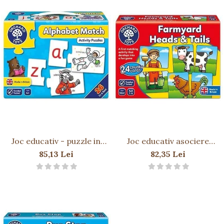
Joc educativ - puzzle in
Joc educativ asociere
limba engleza Invata
Prietenii de la ferma
85,13 Lei
82,35 Lei
alfabetul prin asociere
FARMYARD HEADS & TAILS
ALPHABET MATCH