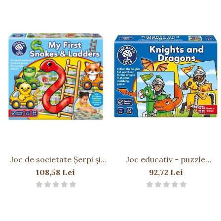
Joc de societate Șerpi și
Joc educativ - puzzle
Scări MY FIRST SNAKES
Cavaleri și Dragoni
108,58 Lei
92,72 Lei
AND LADDERS
KNIGHTS AND DRAGONS