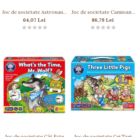
Joc de societate Astronauti
Joc de societate Camioane
si Extraterestii X si 0
Noroioase MUCKY TRUCKS
64,07 Lei
86,79 Lei
ASTRONAUTS AND
CROSSES
Joc de societate Cât Este
Joc de societate Cei Trei