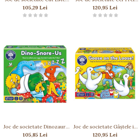
Ceasul Domnule Lup
Purceluși THREE LITTLE
105,29 Lei
120,95 Lei
WHAT'S THE TIME MR
PIGS
WOLF
Joc de societate Dinozauri
Joc de societate Gâștele in
care Sforăie DINO-SNORE-
Libertate GOOSE ON THE
105,85 Lei
120,95 Lei
US
LOOSE