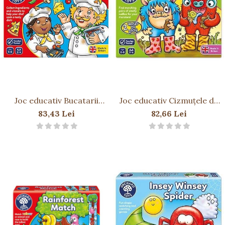
Joc educativ Bucatarii
Joc educativ Cizmuțele de
nazdravani CRAZY CHEFS
Cauciuc SMELLY WELLIES
83,43 Lei
82,66 Lei