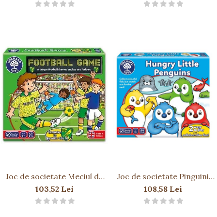
Joc de societate Meciul de
Joc de societate Pinguini
fotbal FOOTBALL GAME
Mici și Flamanzi HUNGRY
103,52 Lei
108,58 Lei
LITTLE PENGUINS