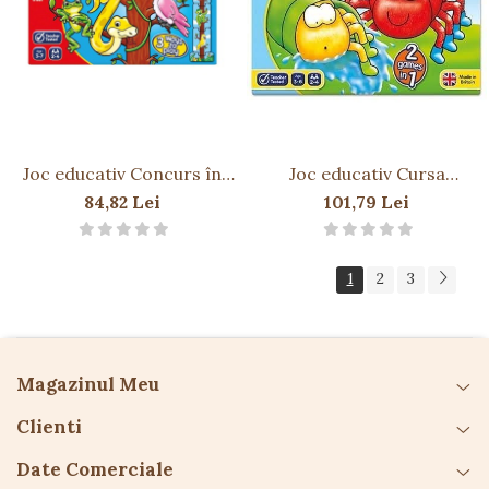
Joc educativ Concurs în
Joc educativ Cursa
Pădurea Tropicală
Păianjenilor INSEY WINSEY
84,82 Lei
101,79 Lei
RAINFOREST MATCH
SPIDER
1
2
3
Magazinul Meu
Clienti
Date Comerciale