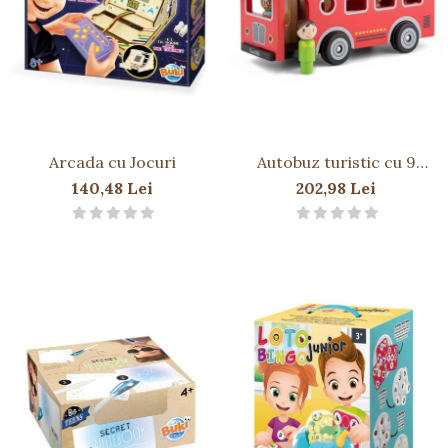
Păpuși
Mașinuțe
0-1 Ani
2-4 Ani
5-7 Ani
8-10 Ani
Arcada cu Jocuri
Autobuz turistic cu 9
figurine
+10 Ani
140,48 Lei
202,98 Lei