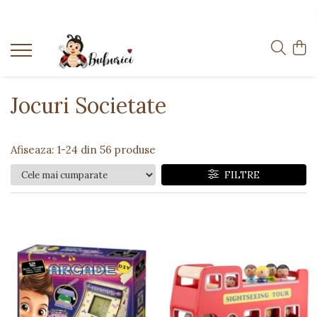
Categorii
Educative
Interactive
Jocuri Societate
Construcții
Accesorii
Afiseaza:
1-
24
din
56
produse
Exterior
FILTRE
Interior
Bucătărie
Pluș
Muzicale
Bebeluși
Diverse