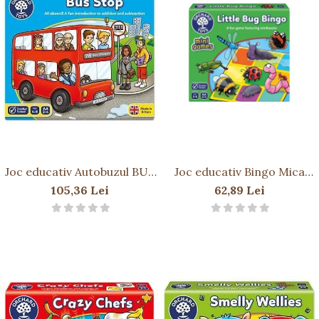
Joc educativ Autobuzul BUS
Joc educativ Bingo Mica
STOP
Insecta LITTLE BUG BINGO
105,36 Lei
62,89 Lei