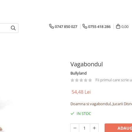
0747 850 027
0755 418 286
0,00
Vagabondul
Bullyland
Fii primul care scrie
54,48 Lei
Doamna si vagabondul, Jucarii Disn
IN STOC
ADAUG