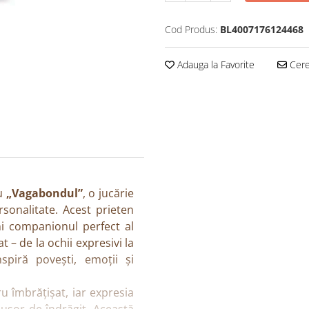
Cod Produs:
BL4007176124468
Adauga la Favorite
Cere 
cu
„Vagabondul”
, o jucărie
rsonalitate. Acest prieten
ni companionul perfect al
at – de la ochii expresivi la
spiră povești, emoții și
u îmbrățișat, iar expresia