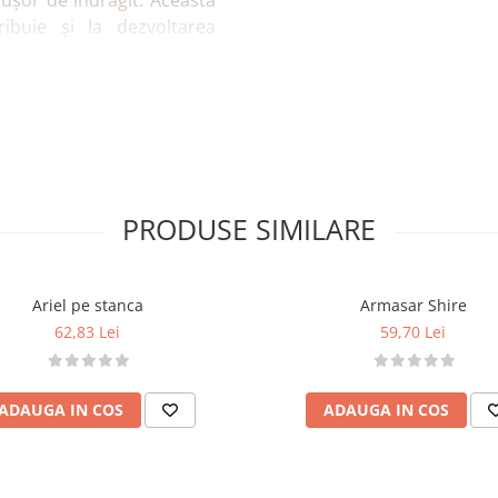
 ușor de îndrăgit. Această
ibuie și la dezvoltarea
maginația.
n joc de rol.
le
și a empatiei.
i jocuri de grup.
iilor.
laxare.
PRODUSE SIMILARE
Ariel pe stanca
Armasar Shire
ici.
62,83 Lei
59,70 Lei
umedă.
ADAUGA IN COS
ADAUGA IN COS