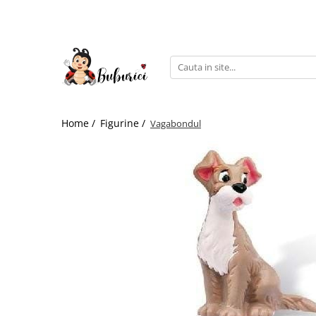
Categorii
Educative
Interactive
Construcții
Home /
Figurine /
Vagabondul
Accesorii
Exterior
Interior
Bucătărie
Pluș
Muzicale
Bebeluși
Diverse