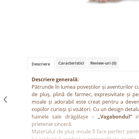
Păpuși
Mașinuțe
0-1 Ani
2-4 Ani
5-7 Ani
8-10 Ani
+10 Ani
Caracteristici
Review-uri
(0)
Descriere
Descriere generală:
Pătrunde în lumea poveștilor și aventurilor 
de pluș, plină de farmec, expresivitate și pe
moale și adorabil este creat pentru a deve
copiilor curioși și visători. Cu un design detali
hainele sale drăgălașe –
„Vagabondul”
in
prietenie sinceră.
Materialul de pluș moale îl face perfect pentr