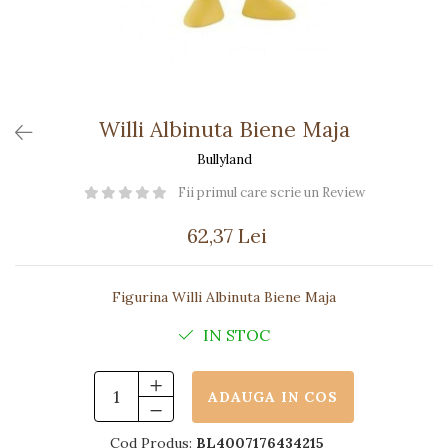
Păpuși
Mașinuțe
0-1 Ani
2-4 Ani
5-7 Ani
Willi Albinuta Biene Maja
8-10 Ani
Bullyland
+10 Ani
Fii primul care scrie un Review
62,37 Lei
Figurina Willi Albinuta Biene Maja
IN STOC
ADAUGA IN COS
Cod Produs:
BL4007176434215