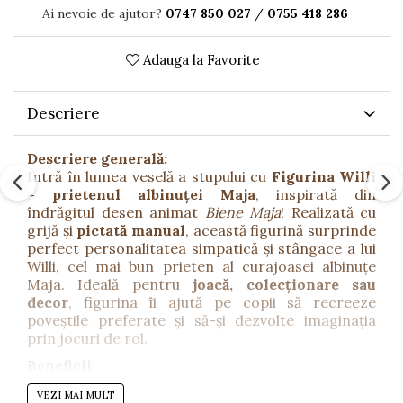
Ai nevoie de ajutor?
0747 850 027
/
0755 418 286
Adauga la Favorite
Descriere
Descriere generală:
Intră în lumea veselă a stupului cu
Figurina Willi
– prietenul albinuței Maja
, inspirată din
îndrăgitul desen animat
Biene Maja
! Realizată cu
grijă și
pictată manual
, această figurină surprinde
perfect personalitatea simpatică și stângace a lui
Willi, cel mai bun prieten al curajoasei albinuțe
Maja. Ideală pentru
joacă, colecționare sau
decor
, figurina îi ajută pe copii să recreeze
poveștile preferate și să-și dezvolte imaginația
prin jocuri de rol.
Beneficii:
Încurajează imaginația și jocul de rol.
VEZI MAI MULT