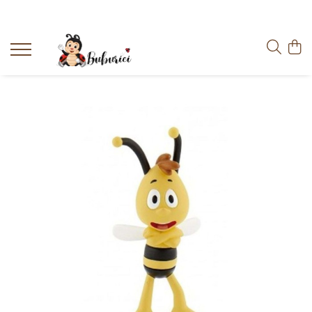
Categorii
Educative
Interactive
Construcții
Accesorii
Exterior
Interior
Bucătărie
Pluș
Muzicale
Bebeluși
Diverse