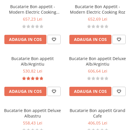
Păpuși
Bucatarie Bon appetit -
Bucatarie Bon Appetit -
Mașinuțe
Modern Electric Cooking
Modern Electric Cooking Roz
Albastru
0-1 Ani
657,23 Lei
652,69 Lei
2-4 Ani
5-7 Ani
ADAUGA IN COS
ADAUGA IN COS
8-10 Ani
+10 Ani
Bucatarie Bon appetit
Bucatarie Bon appetit Deluxe
Alb/Argintiu
Alb/Argintiu
530,82 Lei
606,64 Lei
ADAUGA IN COS
ADAUGA IN COS
Bucatarie Bon appetit Deluxe
Bucatarie Bon appetit Grand
Albastru
Cafe
558,43 Lei
406,05 Lei