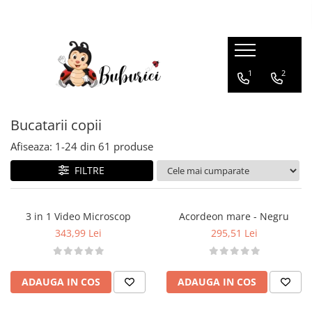
Categorii
1
2
Educative
Interactive
Construcții
Bucatarii copii
Accesorii
Afiseaza:
1-
24
din
61
produse
Exterior
FILTRE
Interior
Bucătărie
3 in 1 Video Microscop
Acordeon mare - Negru
Pluș
343,99 Lei
295,51 Lei
Muzicale
Bebeluși
ADAUGA IN COS
ADAUGA IN COS
Diverse