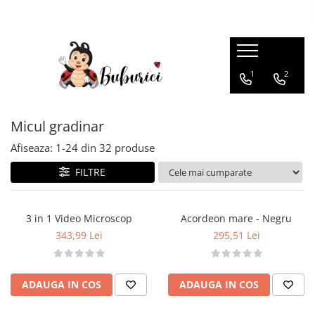
Categorii
1
2
Educative
Interactive
Construcții
Micul gradinar
Accesorii
Afiseaza:
1-
24
din
32
produse
Exterior
FILTRE
Interior
Bucătărie
3 in 1 Video Microscop
Acordeon mare - Negru
Pluș
343,99 Lei
295,51 Lei
Muzicale
Bebeluși
ADAUGA IN COS
ADAUGA IN COS
Diverse