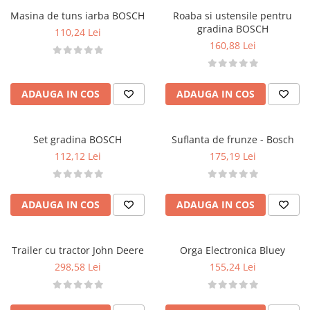
Păpuși
Masina de tuns iarba BOSCH
Roaba si ustensile pentru
Mașinuțe
gradina BOSCH
110,24 Lei
0-1 Ani
160,88 Lei
2-4 Ani
5-7 Ani
ADAUGA IN COS
ADAUGA IN COS
8-10 Ani
+10 Ani
Set gradina BOSCH
Suflanta de frunze - Bosch
112,12 Lei
175,19 Lei
ADAUGA IN COS
ADAUGA IN COS
Trailer cu tractor John Deere
Orga Electronica Bluey
298,58 Lei
155,24 Lei