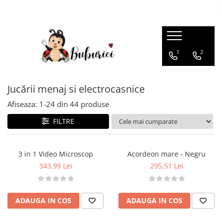
Categorii
1
2
Educative
Interactive
Construcții
Jucării menaj si electrocasnice
Accesorii
Afiseaza:
1-
24
din
44
produse
Exterior
FILTRE
Interior
Bucătărie
3 in 1 Video Microscop
Acordeon mare - Negru
Pluș
343,99 Lei
295,51 Lei
Muzicale
Bebeluși
ADAUGA IN COS
ADAUGA IN COS
Diverse