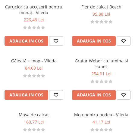
Păpuși
Carucior cu accesorii pentru
Fier de calcat Bosch
Mașinuțe
menaj - Vileda
95,88 Lei
0-1 Ani
226,48 Lei
2-4 Ani
5-7 Ani
ADAUGA IN COS
ADAUGA IN COS
8-10 Ani
+10 Ani
Găleată + mop - Vileda
Gratar Weber cu lumina si
sunet
84,60 Lei
254,01 Lei
ADAUGA IN COS
ADAUGA IN COS
Masa de calcat
Mop pentru podea - Vileda
160,77 Lei
41,17 Lei